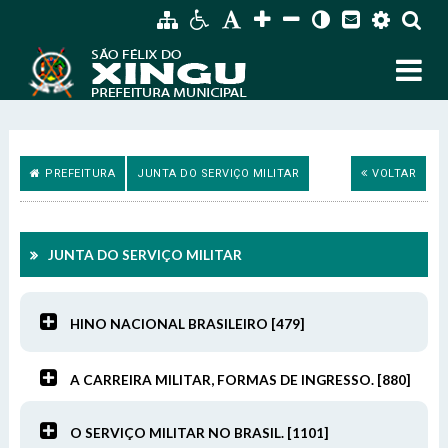
PREFEITURA
JUNTA DO SERVIÇO MILITAR
VOLTAR
SIC Físico
Fale Conosco
JUNTA DO SERVIÇO MILITAR
Endereço
Endereço e Contatos do atendimento físico da
Gerenciador
Webmail
Prefeitura Municipal de São Félix do Xingu
HINO NACIONAL BRASILEIRO [479]
Avenida 22 de Março, Nº 915, Centro
Acessibilidade
Digite apenas o "usuário" sem @dominio!
CEP: 68.380-00.
A CARREIRA MILITAR, FORMAS DE INGRESSO. [880]
Tamanho da fonte:
Usuário
Usuário
Contatos
Letra A > Fonte tamanho normal.
O SERVIÇO MILITAR NO BRASIL. [1101]
Letra A+ > Aumenta o tamanho da fonte.