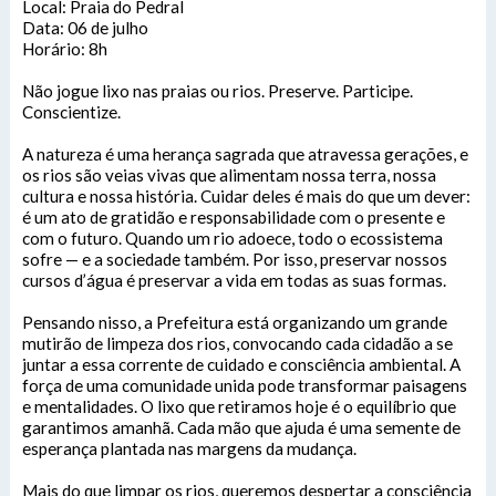
Local: Praia do Pedral
Data: 06 de julho
Horário: 8h
Não jogue lixo nas praias ou rios. Preserve. Participe.
Conscientize.
A natureza é uma herança sagrada que atravessa gerações, e
os rios são veias vivas que alimentam nossa terra, nossa
cultura e nossa história. Cuidar deles é mais do que um dever:
é um ato de gratidão e responsabilidade com o presente e
com o futuro. Quando um rio adoece, todo o ecossistema
sofre — e a sociedade também. Por isso, preservar nossos
cursos d’água é preservar a vida em todas as suas formas.
Pensando nisso, a Prefeitura está organizando um grande
mutirão de limpeza dos rios, convocando cada cidadão a se
juntar a essa corrente de cuidado e consciência ambiental. A
força de uma comunidade unida pode transformar paisagens
e mentalidades. O lixo que retiramos hoje é o equilíbrio que
garantimos amanhã. Cada mão que ajuda é uma semente de
esperança plantada nas margens da mudança.
Mais do que limpar os rios, queremos despertar a consciência