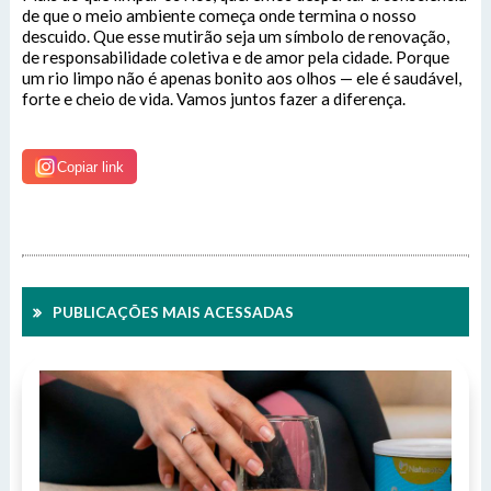
SIC Físico
de que o meio ambiente começa onde termina o nosso
descuido. Que esse mutirão seja um símbolo de renovação,
Fale Conosco
de responsabilidade coletiva e de amor pela cidade. Porque
um rio limpo não é apenas bonito aos olhos — ele é saudável,
Endereço
forte e cheio de vida. Vamos juntos fazer a diferença.
Endereço e Contatos do atendimento físico da
Gerenciador
Webmail
Prefeitura Municipal de São Félix do Xingu
Avenida 22 de Março, Nº 915, Centro
Acessibilidade
Copiar link
Digite apenas o "usuário" sem @dominio!
CEP: 68.380-00.
Tamanho da fonte:
Usuário
Usuário
Contatos
Letra A > Fonte tamanho normal.
Letra A+ > Aumenta o tamanho da fonte.
Telefone (94) 9 8131-8618
Letra A- > Diminui o tamanho da fonte.
PUBLICAÇÕES MAIS ACESSADAS
E-Mail: ouvidoria@sfxingu.pa.gov.br
Senha
Senha
Layout
Para alterar a cor do layout de escuro para claro e vice
Atendente/Ouvidor:
versa clique no ícone
.
Lívia Leandra Ribeiro gomes
Enviar
Enviar
Expediente:
Das 8h às 12h e das 14h às 18h.