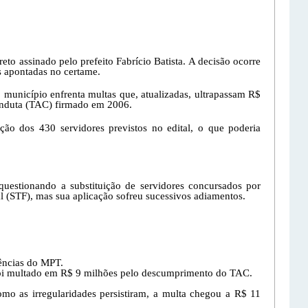
to assinado pelo prefeito Fabrício Batista. A decisão ocorre
s apontadas no certame.
município enfrenta multas que, atualizadas, ultrapassam R$
onduta (TAC) firmado em 2006.
ção dos 430 servidores previstos no edital, o que poderia
estionando a substituição de servidores concursados por
 (STF), mas sua aplicação sofreu sucessivos adiamentos.
gências do MPT.
 foi multado em R$ 9 milhões pelo descumprimento do TAC.
o as irregularidades persistiram, a multa chegou a R$ 11