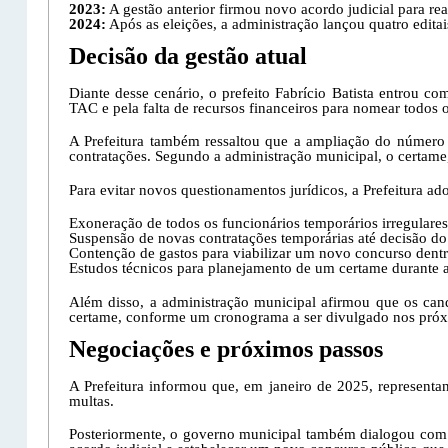
End
2023:
A gestão anterior firmou novo acordo judicial para r
2024:
Após as eleições, a administração lançou quatro edita
Ender
Félix
Decisão da gestão atual
Aveni
A
CEP:
Diante desse cenário, o prefeito Fabrício Batista entrou c
TAC e pela falta de recursos financeiros para nomear todos 
Tam
Usuár
A Prefeitura também ressaltou que a ampliação do número d
Con
contratações. Segundo a administração municipal, o certame,
Letra
Letra
Para evitar novos questionamentos jurídicos, a Prefeitura ad
Tele
Letra
E-Mai
Senh
Exoneração de todos os funcionários temporários irregulares
Lay
Suspensão de novas contratações temporárias até decisão d
Contenção de gastos para viabilizar um novo concurso dentr
Para 
Ate
Estudos técnicos para planejamento de um certame durante 
.
Lívia
Além disso, a administração municipal afirmou que os cand
certame, conforme um cronograma a ser divulgado nos próx
Exp
Negociações e próximos passos
Das 8
De se
A Prefeitura informou que, em janeiro de 2025, represent
multas.
Out
Posteriormente, o governo municipal também dialogou com 