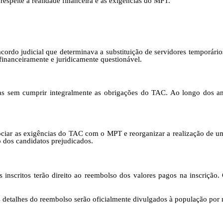
respeite a realidade financeira e as exigências do MPT.
rdo judicial que determinava a substituição de servidores temporário
l financeiramente e juridicamente questionável.
as sem cumprir integralmente as obrigações do TAC. Ao longo dos a
ciar as exigências do TAC com o MPT e reorganizar a realização de um
 dos candidatos prejudicados.
 inscritos terão direito ao reembolso dos valores pagos na inscriçã
os detalhes do reembolso serão oficialmente divulgados à população por 