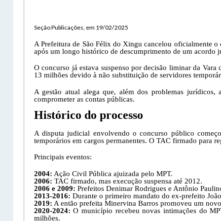
Seção Publicações, em 19/02/2025
A Prefeitura de São Félix do Xingu cancelou oficialmente o 
após um longo histórico de descumprimento de um acordo jud
O concurso já estava suspenso por decisão liminar da Vara
13 milhões devido à não substituição de servidores tempo
A gestão atual alega que, além dos problemas jurídicos, 
comprometer as contas públicas.
Histórico do processo
A disputa judicial envolvendo o concurso público começ
temporários em cargos permanentes. O TAC firmado para reg
Principais eventos:
2004:
Ação Civil Pública ajuizada pelo MPT.
2006:
TAC firmado, mas execução suspensa até 2012.
2006 e 2009:
Prefeitos Denimar Rodrigues e Antônio Paulino
2013-2016:
Durante o primeiro mandato do ex-prefeito João
2019:
A então prefeita Minervina Barros promoveu um novo
2020-2024:
O município recebeu novas intimações do MPT 
milhões.