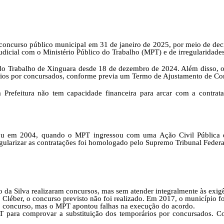
concurso público municipal em 31 de janeiro de 2025, por meio de decre
icial com o Ministério Público do Trabalho (MPT) e de irregularidade
 do Trabalho de Xinguara desde 18 de dezembro de 2024. Além disso, o 
rários por concursados, conforme previa um Termo de Ajustamento de C
a Prefeitura não tem capacidade financeira para arcar com a contrata
ou em 2004, quando o MPT ingressou com uma Ação Civil Pública qu
ularizar as contratações foi homologado pelo Supremo Tribunal Federal
SIC Físico
 da Silva realizaram concursos, mas sem atender integralmente às exi
 Cléber, o concurso previsto não foi realizado. Em 2017, o município
 concurso, mas o MPT apontou falhas na execução do acordo.
Fale Conosco
para comprovar a substituição dos temporários por concursados. Com