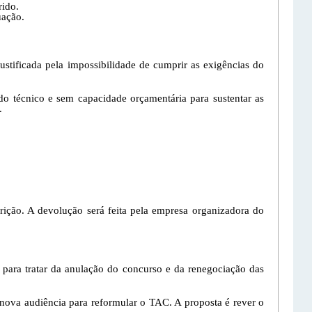
rido.
uação.
ão
ustificada pela impossibilidade de cumprir as exigências do
do técnico e sem capacidade orçamentária para sustentar as
.
cone
rição. A devolução será feita pela empresa organizadora do
para tratar da anulação do concurso e da renegociação das
ova audiência para reformular o TAC. A proposta é rever o