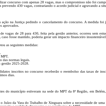
ereço
ealizar concurso com apenas 28 vagas, mas o compromisso não foi cump
is prevendo 430 vagas, contrariando o acordo judicial e agravando a sit
eço e Contatos do atendimento físico da Prefeitura Municipal de S
Gerenciador
Webmail
 do Xingu
da 22 de Março, Nº 915, Centro
cessibilidade
Digite apenas o "usuário" sem @dominio!
 68.380-00.
om ação na Justiça pedindo o cancelamento do concurso. A medida foi j
os aprovados.
anho da fonte:
io
e vagas de 28 para 430, feita pela gestão anterior, ocorreu sem estu
Usuário
tatos
 caso fosse mantido, poderia gerar um impacto financeiro insustentável
 A > Fonte tamanho normal.
 A+ > Aumenta o tamanho da fonte.
otou as seguintes medidas:
fone (94) 9 8131-8618
 A- > Diminui o tamanho da fonte.
l: ouvidoria@sfxingu.pa.gov.br
a
Senha
.
out
o MPT.
o das normas legais.
alterar a cor do layout de escuro para claro e vice versa clique no í
ndente/Ouvidor:
a gestão 2025-2028.
 Leandra Ribeiro gomes
idatos inscritos no concurso receberão o reembolso das taxas de insc
Enviar
imos dias.
Enviar
ediente:
h às 12h e das 14h às 18h.
gunda-feira a sexta-feira.
antes do município estiveram na sede do MPT da 8ª Região, em Belém, 
Enviar
ras Informações:
o Juízo da Vara do Trabalho de Xinguara sobre a necessidade de uma n