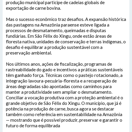
produção municipal participe de cadeias globais de
exportação de carne bovina.
Mas o sucesso econômico traz desafios. A expansão histórica
das pastagens na Amazônia paraense esteve ligada a
processos de desmatamento, queimadas e disputas
fundiárias. Em São Félix do Xingu, onde estão áreas de
floresta nativa, unidades de conservação e terras indígenas, o
desafio é equilibrar a produção sustentável com a
preservação ambiental.
SIC Físico
Nos últimos anos, ações de fiscalização, programas de
Fale Conosco
rastreabilidade do gado e incentivos a práticas sustentáveis
têm ganhado força. Técnicas como o pastejo rotacionado, a
Endereço
integração lavoura-pecuária-floresta e a recuperação de
Endereço e Contatos do atendimento físico da
áreas degradadas são apontadas como caminhos para
Gerenciador
Webmail
Prefeitura Municipal de São Félix do Xingu
manter a produtividade sem ampliar o desmatamento.
Avenida 22 de Março, Nº 915, Centro
Acessibilidade
Conciliar a vocação produtiva com a proteção ambiental é o
Digite apenas o "usuário" sem @dominio!
CEP: 68.380-00.
grande objetivo de São Félix do Xingu. O município, que já é
potência na produção de carne, busca agora se destacar
também como referência em sustentabilidade na Amazônia
Tamanho da fonte:
Usuário
Usuário
Contatos
— mostrando que é possível produzir, preservar e garantir o
Letra A > Fonte tamanho normal.
futuro de forma equilibrada
Letra A+ > Aumenta o tamanho da fonte.