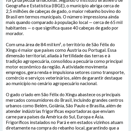
força da pecuária nacional. Segundo o Instituto Brasileiro de
Geografia e Estatística (IBGE), o município abriga cerca de
2,5 milhões de cabeças de gado, o maior rebanho bovino do
Brasil em termos municipais. O número impressiona ainda
mais quando comparado à população local — cerca de 65 mil
habitantes — o que significa quase 40 cabeças de gado por
morador.
Com uma área de 84 mil km², o território de São Félix do
Xingu é maior que países como Áustria ou Portugal. Essa
dimensão territorial, aliada à fertilidade das terras e à
tradição agropecuária, consolidou a pecuária como principal
motor econômico da região. A atividade movimenta
empregos, gera renda e impulsiona setores como transporte,
comércio e serviços veterinários, além de garantir destaque
ao município no cenário agropecuário nacional.
O gado criado em São Félix do Xingu abastece os principais
mercados consumidores do Brasil, incluindo grandes centros
urbanos como Belém, Goiânia, São Paulo e Brasília, além de
atender indústrias frigoríficas exportadoras que enviam
carne para países da América do Sul, Europa e Ásia.
Frigoríficos instalados no Pará e em estados vizinhos atuam
diretamente na compra do rebanho local, garantindo que a