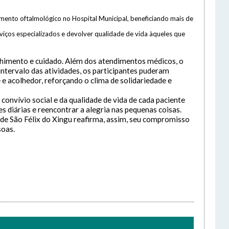
imento oftalmológico no Hospital Municipal, beneficiando mais de
rviços especializados e devolver qualidade de vida àqueles que
olhimento e cuidado. Além dos atendimentos médicos, o
cone
intervalo das atividades, os participantes puderam
 acolhedor, reforçando o clima de solidariedade e
nvívio social e da qualidade de vida de cada paciente
es diárias e reencontrar a alegria nas pequenas coisas.
de São Félix do Xingu reafirma, assim, seu compromisso
soas.