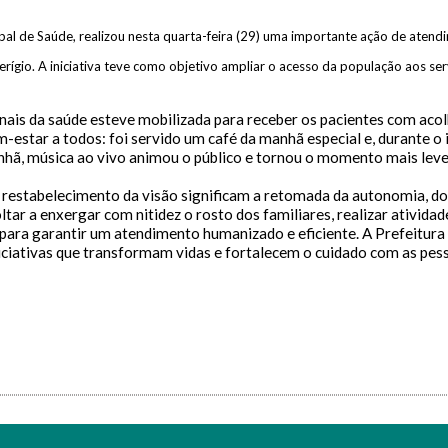
Usuário
tatos
 A > Fonte tamanho normal.
ipal de Saúde, realizou nesta quarta-feira (29) uma importante ação de atend
 A+ > Aumenta o tamanho da fonte.
fone (94) 9 8131-8618
 A- > Diminui o tamanho da fonte.
terígio. A iniciativa teve como objetivo ampliar o acesso da população aos se
l: ouvidoria@sfxingu.pa.gov.br
a
Senha
out
onais da saúde esteve mobilizada para receber os pacientes com ac
alterar a cor do layout de escuro para claro e vice versa clique no í
ndente/Ouvidor:
estar a todos: foi servido um café da manhã especial e, durante o 
 Leandra Ribeiro gomes
ã, música ao vivo animou o público e tornou o momento mais leve e
Enviar
Enviar
ediente:
estabelecimento da visão significam a retomada da autonomia, do co
ltar a enxergar com nitidez o rosto dos familiares, realizar atividad
h às 12h e das 14h às 18h.
ara garantir um atendimento humanizado e eficiente. A Prefeitura 
gunda-feira a sexta-feira.
ciativas que transformam vidas e fortalecem o cuidado com as pes
Enviar
ras Informações: