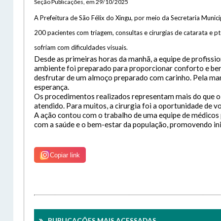
Seção Publicações, em 29/10/2025
Con
Letra
A Prefeitura de São Félix do Xingu, por meio da Secretaria Munic
Letra
Tele
Letra
200 pacientes com triagem, consultas e cirurgias de catarata e p
E-Mai
Senh
sofriam com dificuldades visuais.
Lay
Desde as primeiras horas da manhã, a equipe de profissi
Para 
Ate
ambiente foi preparado para proporcionar conforto e bem-
.
Lívia
desfrutar de um almoço preparado com carinho. Pela manh
esperança.
Exp
Os procedimentos realizados representam mais do que o r
atendido. Para muitos, a cirurgia foi a oportunidade de vo
Das 8
A ação contou com o trabalho de uma equipe de médicos p
De se
com a saúde e o bem-estar da população, promovendo ini
Out
Copiar link
PUBLICAÇÕES MAIS ACESSADAS