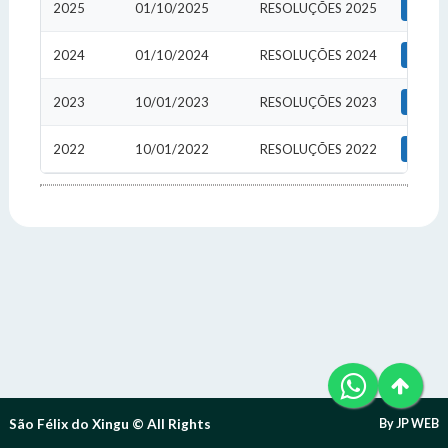
Telefone (94) 9 8131-8618
2025
01/10/2025
RESOLUÇÕES 2025
De
Letra A- > Diminui o tamanho da fonte.
E-Mail: ouvidoria@sfxingu.pa.gov.br
Senha
Senha
Layout
2024
01/10/2024
RESOLUÇÕES 2024
De
Para alterar a cor do layout de escuro para claro e vice
Atendente/Ouvidor:
versa clique no ícone
.
2023
10/01/2023
RESOLUÇÕES 2023
De
Lívia Leandra Ribeiro gomes
Enviar
Enviar
Expediente:
2022
10/01/2022
RESOLUÇÕES 2022
De
Das 8h às 12h e das 14h às 18h.
De segunda-feira a sexta-feira.
Enviar
Outras Informações:
São Félix do Xingu © All Rights
By JP WEB