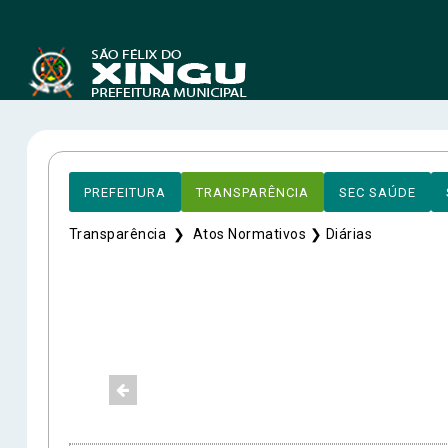
PREFEITURA
TRANSPARÊNCIA
SEC SAÚDE
Transparência ❯
Atos Normativos ❯
Diárias
End
Ender
Félix
Aveni
A
CEP: