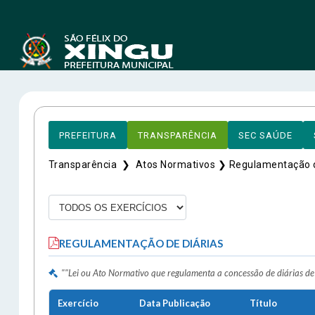
PREFEITURA
TRANSPARÊNCIA
SEC SAÚDE
Transparência ❯
Atos Normativos ❯
Regulamentação d
End
REGULAMENTAÇÃO DE DIÁRIAS
Ender
Félix
""Lei ou Ato Normativo que regulamenta a concessão de diárias de
Aveni
A
CEP:
Exercício
Data Publicação
Título