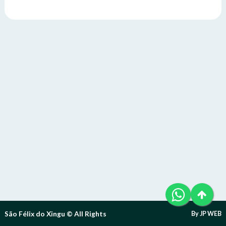
Telefone (94) 9 8131-8618
Letra A- > Diminui o tamanho da fonte.
E-Mail: ouvidoria@sfxingu.pa.gov.br
Senha
Senha
Layout
Para alterar a cor do layout de escuro para claro e vice
Atendente/Ouvidor:
versa clique no ícone
.
Lívia Leandra Ribeiro gomes
Enviar
Enviar
Expediente:
Das 8h às 12h e das 14h às 18h.
De segunda-feira a sexta-feira.
Enviar
Outras Informações:
São Félix do Xingu © All Rights
By JP WEB