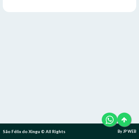
Telefone (94) 9 8131-8618
Letra A- > Diminui o tamanho da fonte.
E-Mail: ouvidoria@sfxingu.pa.gov.br
Senha
Senha
Layout
Para alterar a cor do layout de escuro para claro e vice
Atendente/Ouvidor:
versa clique no ícone
.
Lívia Leandra Ribeiro gomes
Enviar
Enviar
Expediente:
Das 8h às 12h e das 14h às 18h.
De segunda-feira a sexta-feira.
Enviar
Outras Informações:
São Félix do Xingu © All Rights
By JP WEB