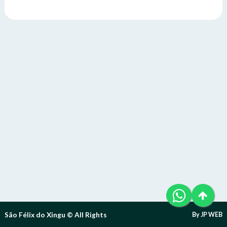
Telefone (94) 9 8131-8618
Letra A- > Diminui o tamanho da fonte.
E-Mail: ouvidoria@sfxingu.pa.gov.br
Senha
Senha
Layout
Para alterar a cor do layout de escuro para claro e vice
Atendente/Ouvidor:
versa clique no ícone
.
Lívia Leandra Ribeiro gomes
Enviar
Enviar
Expediente:
Das 8h às 12h e das 14h às 18h.
De segunda-feira a sexta-feira.
Enviar
Outras Informações:
São Félix do Xingu © All Rights
By JP WEB