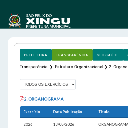
PREFEITURA
TRANSPARÊNCIA
SEC SAÚDE
Transparência ❯
Estrutura Organizacional ❯
2. Organ
End
2. ORGANOGRAMA
Ender
Félix
Exercício
Data Publicação
Título
Aveni
A
CEP:
2026
13/05/2026
ORGANOGRAMA