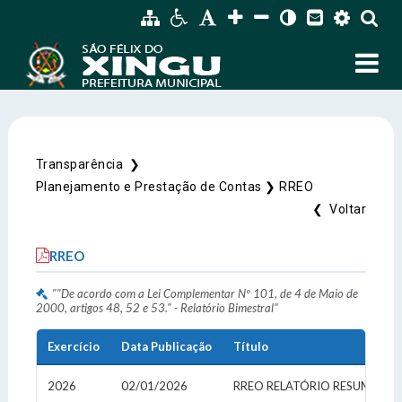
Transparência ❯
SIC Físico
Planejamento e Prestação de Contas ❯
RREO
Fale Conosco
❮ Voltar
Endereço
RREO
Endereço e Contatos do atendimento físico da
Gerenciador
Webmail
Prefeitura Municipal de São Félix do Xingu
""De acordo com a Lei Complementar Nº 101, de 4 de Maio de
Avenida 22 de Março, Nº 915, Centro
Acessibilidade
Digite apenas o "usuário" sem @dominio!
2000, artigos 48, 52 e 53." - Relatório Bimestral"
CEP: 68.380-00.
Exercício
Data Publicação
Título
Tamanho da fonte:
Usuário
Usuário
Contatos
Letra A > Fonte tamanho normal.
2026
02/01/2026
Letra A+ > Aumenta o tamanho da fonte.