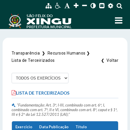
Transparência ❯
Recursos Humanos ❯
SIC Físico
Lista de Terceirizados
❮ Voltar
Fale Conosco
Endereço
Endereço e Contatos do atendimento físico da
Gerenciador
Webmail
Prefeitura Municipal de São Félix do Xingu
LISTA DE TERCEIRIZADOS
Avenida 22 de Março, Nº 915, Centro
Acessibilidade
Digite apenas o "usuário" sem @dominio!
CEP: 68.380-00.
"Fundamentação: Art. 3º, I-III, combinado com art. 6º, I,
combinado com art. 7º, II e VI, combinado com art. 8º, caput e § 1º,
III e § 2º da Lei 12.527/2011 (LAI);"
Tamanho da fonte:
Usuário
Usuário
Contatos
Letra A > Fonte tamanho normal.
Exercício
Data Publicação
Título
Letra A+ > Aumenta o tamanho da fonte.