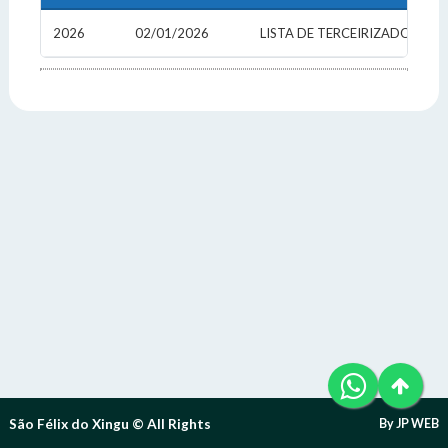
Telefone (94) 9 8131-8618
Letra A- > Diminui o tamanho da fonte.
E-Mail: ouvidoria@sfxingu.pa.gov.br
Senha
Senha
2026
02/01/2026
LISTA DE TERCEIRIZADOS 202
Layout
Para alterar a cor do layout de escuro para claro e vice
Atendente/Ouvidor:
versa clique no ícone
.
Lívia Leandra Ribeiro gomes
Enviar
Enviar
Expediente:
Das 8h às 12h e das 14h às 18h.
De segunda-feira a sexta-feira.
Enviar
Outras Informações:
São Félix do Xingu © All Rights
By JP WEB