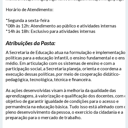
Das 8h às 12h e das 14h às 18h.
De segunda-feira a sexta-feira.
Horário de Atendimento:
Enviar
Outras Informações:
*Segunda a sexta-feira
*08h às 12h: Atendimento ao público e atividades internas
*14h às 18h: Exclusivo para atividades internas
Atribuições da Pasta:
A Secretaria de Educação atua na formulação e implementação 
políticas para a educação infantil, o ensino fundamental e o ensi
médio. Em articulação com os sistemas de ensino e com a
participação social, a Secretaria planeja, orienta e coordena a
execução dessas políticas, por meio de cooperação didático-
pedagógica, tecnológica, técnica e financeira.
As ações desenvolvidas visam à melhoria da qualidade das
aprendizagens, à valorização e qualificação dos docentes, com o
objetivo de garantir igualdade de condições para o acesso e
permanência na educação básica. Tudo isso está alinhado com o
pleno desenvolvimento da pessoa, o exercício da cidadania e a
preparação para o mercado de trabalho.