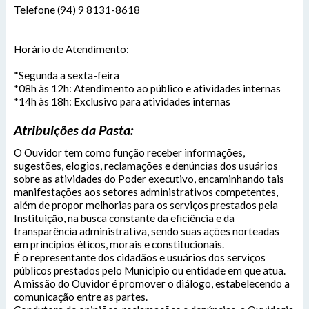
Lívia Leandra Ribeiro gomes
Telefone (94) 9 8131-8618
Enviar
Enviar
Expediente:
Das 8h às 12h e das 14h às 18h.
Horário de Atendimento:
De segunda-feira a sexta-feira.
Enviar
*Segunda a sexta-feira
Outras Informações:
*08h às 12h: Atendimento ao público e atividades internas
*14h às 18h: Exclusivo para atividades internas
Atribuições da Pasta:
O Ouvidor tem como função receber informações,
sugestões, elogios, reclamações e denúncias dos usuários
sobre as atividades do Poder executivo, encaminhando tais
manifestações aos setores administrativos competentes,
além de propor melhorias para os serviços prestados pela
Instituição, na busca constante da eficiência e da
transparência administrativa, sendo suas ações norteadas
em princípios éticos, morais e constitucionais.
É o representante dos cidadãos e usuários dos serviços
públicos prestados pelo Municipio ou entidade em que atua.
A missão do Ouvidor é promover o diálogo, estabelecendo a
comunicação entre as partes.