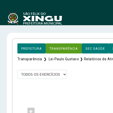
PREFEITURA
TRANSPARÊNCIA
SEC SAÚDE
Transparência ❯
Lei Paulo Gustavo ❯
Relatórios de At
End
Ender
Félix
Aveni
A
CEP: