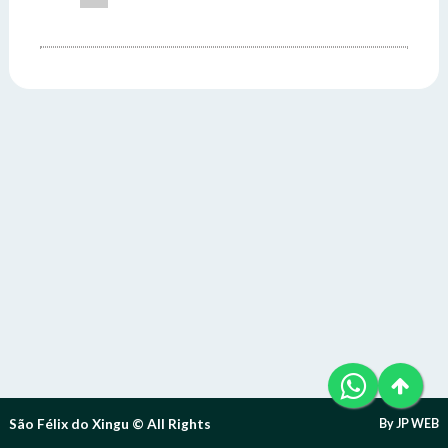
Telefone (94) 9 8131-8618
Letra A- > Diminui o tamanho da fonte.
E-Mail: ouvidoria@sfxingu.pa.gov.br
Senha
Senha
Layout
Para alterar a cor do layout de escuro para claro e vice
Atendente/Ouvidor:
versa clique no ícone
.
Lívia Leandra Ribeiro gomes
Enviar
Enviar
Expediente:
Das 8h às 12h e das 14h às 18h.
De segunda-feira a sexta-feira.
Enviar
Outras Informações:
São Félix do Xingu © All Rights
By JP WEB