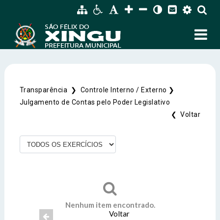
Transparência ❯
Controle Interno / Externo ❯
SIC Físico
Julgamento de Contas pelo Poder Legislativo
Fale Conosco
❮ Voltar
Endereço
Endereço e Contatos do atendimento físico da
Gerenciador
Webmail
Prefeitura Municipal de São Félix do Xingu
Avenida 22 de Março, Nº 915, Centro
Acessibilidade
Digite apenas o "usuário" sem @dominio!
CEP: 68.380-00.
Tamanho da fonte:
Usuário
Usuário
Contatos
Nenhum item encontrado.
Letra A > Fonte tamanho normal.
Voltar
Letra A+ > Aumenta o tamanho da fonte.